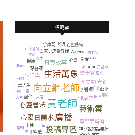
標籤雲
余康蔚 老師
心靈藝術
中山醫師
畫家史忠貴教授
Aurora
向老師
時尚
Lily
養生
影音
心靈
健康
真實故事
Shine
Joanne
吳醫師
蔡醫師
生活萬象
靈學雲
旅遊
風光
法律雲
奇蹟
向立綱 老師
向立綱老師
談人生
白露
藝術
李醫師
靈
沙姐
專欄
靈學
保健
大陸
北京
健康雲
黃老師
心靈書法
藝術雲
尿
廣播
心靈白開水
靈學問與答
主神
上海
投稿專區
翻轉
神尊說的話要聽
靈體
深圳