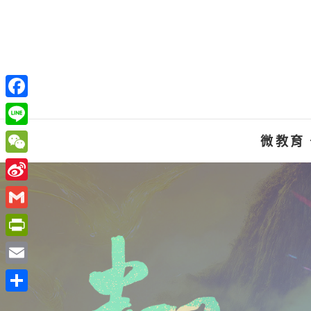
Skip
to
content
F
a
L
微教育
c
i
W
e
n
e
S
b
e
C
i
o
G
h
n
o
m
P
a
a
k
a
r
t
E
W
i
i
m
e
分
l