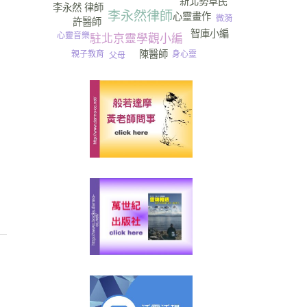
新北勢草民
李永然 律師
李永然律師
心靈畫作
微漪
許醫師
智庫小編
心靈音樂
駐北京靈學觀小編
陳醫師
身心靈
親子教育
父母