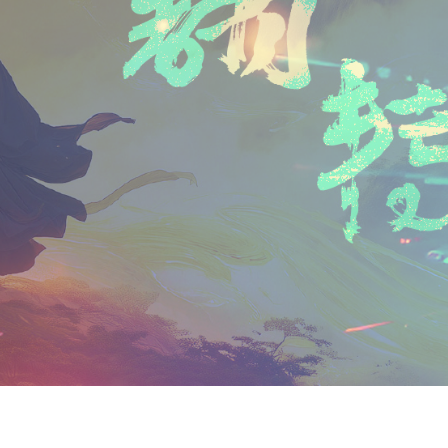
n
a
i
享
t
i
b
F
l
o
r
i
e
n
d
l
y