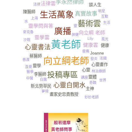
李永然律師
法律雲
談人生
法律
明星
陳醫師
生活萬象
真實故事
互動
上海
藝術雲
水
生活
靈學問與答
靈
廣播
麥克魯
向立綱 老師
保健
靈學雲
Lily
風光
沙姐
黃老師
健康雲
健康
心靈書法
痠痛
Joanne
蔡醫師
向立綱老師
法國
發炎
普渡
心靈畫作
靈學
直覺
心靈
林治療師
醫學
投稿專區
李醫師
靈體
講座
中醫
白露
世界
奇蹟
心靈白開水
新北勢草民
主神
夢境
畫家史忠貴教授
妙妙老師