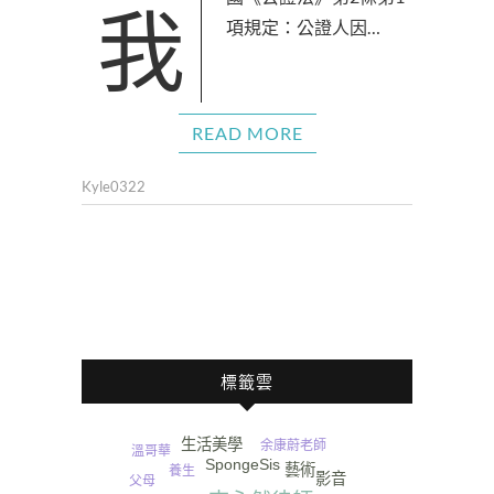
我國《公證法》第2條第1
項規定：公證人因…
READ MORE
Kyle0322
標籤雲
生活美學
余康蔚老師
溫哥華
SpongeSis
藝術
養生
影音
父母
尿