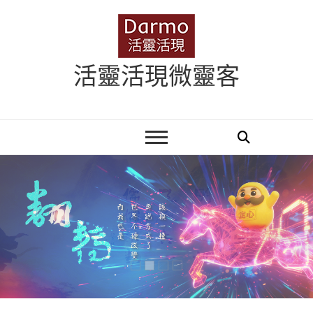
Skip
to
content
活靈活現微靈客