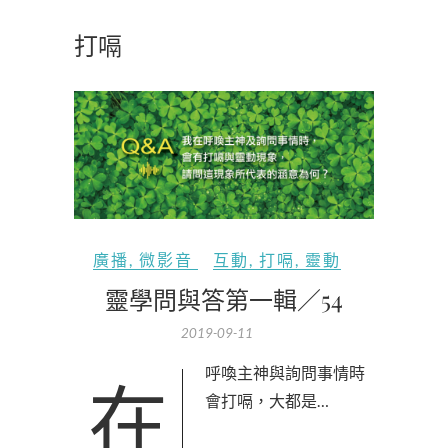
打嗝
廣播
,
微影音
互動
,
打嗝
,
靈動
靈學問與答第一輯／54
2019-09-11
在呼喚主神與詢問事情時
會打嗝，大都是…