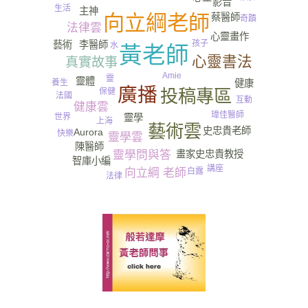
影音
生活
主神
向立綱老師
蔡醫師
奇蹟
法律雲
心靈畫作
孩子
藝術
李醫師
水
黃老師
心靈書法
真實故事
Amie
靈
靈體
健康
養生
廣播
投稿專區
保健
法國
互動
健康雲
瑋佳醫師
世界
靈學
上海
靈魂
藝術雲
史忠貴老師
Aurora
快樂
靈學雲
陳醫師
畫家史忠貴教授
靈學問與答
智庫小編
講座
向立綱 老師
白露
法律