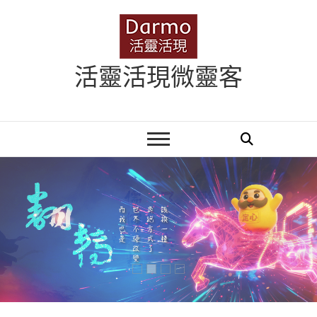
Skip
to
content
活靈活現微靈客