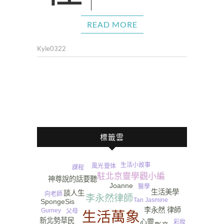
READ MORE
Kyle0322
標籤雲
生活小故事
風光
靈体
課程
駐北京靈學觀小編
神尊說的話要聽
Joanne
醫學
生活美學
談人生
向老師
李永然律師
Tan Jasmine
SpongeSis
李永然 律師
Gurney​
父母
生活萬象
新北勢草民
心靈
彩妝