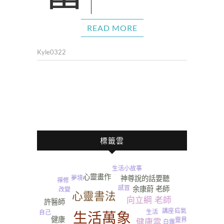
READ MORE
Kyle0322
標籤雲
生活小故事
心靈畫作
神尊說的話要聽
夢境
禪修
感冒
余康蔚 老師
改變
心靈書法
向立綱 老師
許醫師
講座
疝氣
生活
自己
生活萬象
健康
靈界
健康雲
白露