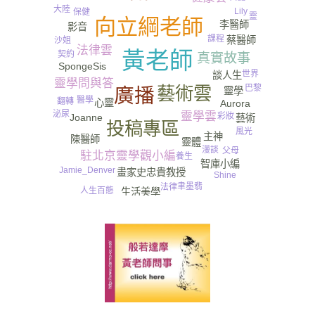
大陸
Lily
保健
靈
向立綱老師
李醫師
影音
課程
蔡醫師
沙姐
法律雲
黃老師
契約
真實故事
SpongeSis
尿
世界
談人生
靈學問與答
巴黎
藝術雲
廣播
靈學
醫學
翻轉
心靈
Aurora
泌尿
靈學雲
彩妝
Joanne
藝術
投稿專區
風光
主神
陳醫師
靈體
漫談
父母
駐北京靈學觀小編
養生
智庫小編
Jamie_Denver
畫家史忠貴教授
Shine
聿墨翡
法律
人生百態
生活美學