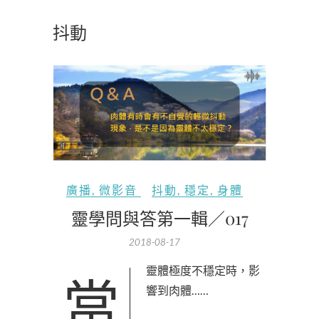
抖動
廣播
,
微影音
抖動
,
穩定
,
身體
靈學問與答第一輯／017
2018-08-17
當靈體極度不穩定時，影
響到肉體……