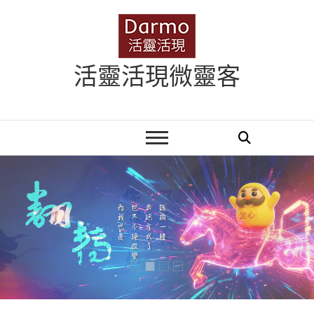
Skip
to
content
活靈活現微靈客