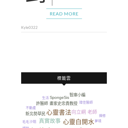
READ MORE
Kyle0322
標籤雲
智庫小編
SpongeSis
生活
瑋佳醫師
許醫師
畫家史忠貴教授
不動產
心靈書法
向立綱 老師
新北勢草民
禪修
真實故事
心靈白開水
夢境
沙姐
毛毛