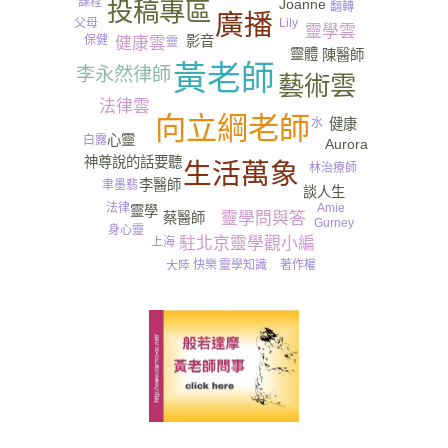
課程
Joanne
投稿專區
翻轉
廣播
父母
Lily
靈學雲
保健
影音
健康雲
靈
靈體
陳醫師
黃老師
李永然律師
藝術雲
法律雲
向立綱老師
水
健康
心靈
白露
Aurora
神尊說的話要聽
生活萬象
林治療師
李醫師
聿墨翡
談人生
Amie
法律
靈學
靈學問與答
蔡醫師
Gurney​
身心靈
駐北京靈學觀小編
上海
著作權
靈學知識
快樂
大陸