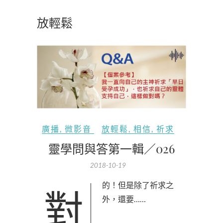
放輕鬆
廣播
,
微影音
放輕鬆
,
相信
,
祈求
靈學問與答第一輯／026
2018-10-19
對的！但是除了祈求之
外，還要……