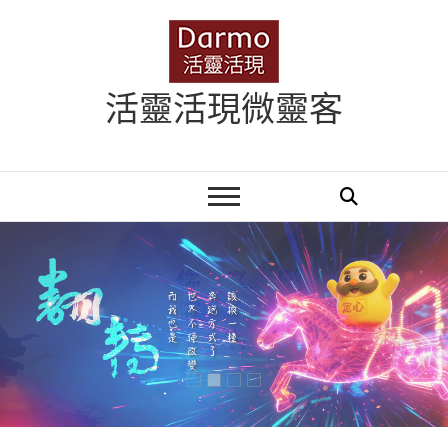
Skip
to
content
活靈活現微靈客