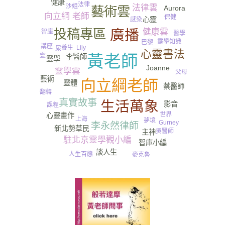
健康
法律
沙姐
法律雲
Aurora
藝術雲
向立綱 老師
保健
心靈
感染
投稿專區
健康雲
廣播
智庫
醫學
靈學知識
巴黎
講座
養生
Lily
尿
心靈書法
靈
黃老師
李醫師
靈學
Joanne
靈學雲
父母
藝術
向立綱老師
靈體
蔡醫師
翻轉
真實故事
生活萬象
影音
課程
世界
心靈畫作
上海
夢境
Gurney​
李永然律師
新北勢草民
吳醫師
主神
駐北京靈學觀小編
智庫小編
談人生
人生百態
麥克魯