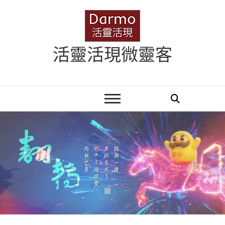
Skip
to
content
活靈活現微靈客