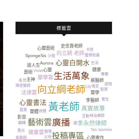
標籤雲
史忠貴老師
心靈藝術
卡陰
向立綱 老師
SpongeSis
靈學知識
沙姐
心靈白開水
Aurora
生活
談人生
健康
心靈
Violet
藝術
生活萬象
專欄
運動
靈學雲
主神
蔡醫師
亂世
感情
瑋佳醫師
向立綱老師
情圣
Lily
智庫
法律雲
靈學
尿
養生
李醫師
心靈書法
黃老師
真實故事
直覺
靈體
保健
林治療師
互動
影音
藝術雲
廣播
李永然律師
翻轉
靈
Tan Jasmine
風光
醫學
健康雲
投稿專區
父母
心靈畫作
吳醫師