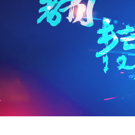
n
a
i
享
t
i
b
F
l
o
r
i
e
n
d
l
y