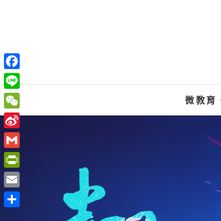
Skip
to
content
F
a
L
微教育
c
i
W
e
n
e
S
b
e
C
i
o
G
h
n
o
m
P
a
a
k
a
r
t
E
W
i
i
m
e
分
l