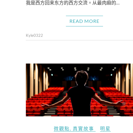
我是西方回来东方的西方交流。从最肉麻的…
READ MORE
Kyle0322
微觀點
,
真實故事
明星