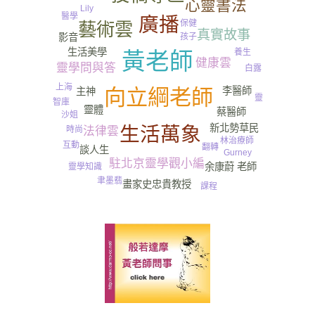
心靈書法
Lily
醫學
廣播
保健
藝術雲
真實故事
孩子
影音
生活美學
養生
黃老師
健康雲
靈學問與答
白露
上海
李醫師
向立綱老師
主神
靈
智庫
靈體
蔡醫師
沙姐
新北勢草民
生活萬象
時尚
法律雲
林治療師
互動
翻轉
談人生
Gurney​
駐北京靈學觀小編
余康蔚 老師
靈學知識
聿墨翡
畫家史忠貴教授
課程