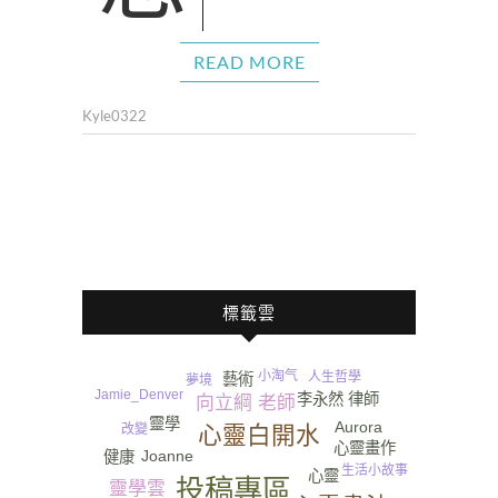
READ MORE
Kyle0322
標籤雲
小淘气
人生哲學
藝術
夢境
Jamie_Denver
李永然 律師
向立綱 老師
靈學
Aurora
改變
心靈白開水
心靈畫作
Joanne
健康
生活小故事
心靈
投稿專區
靈學雲