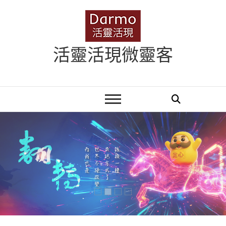
Skip
to
content
活靈活現微靈客