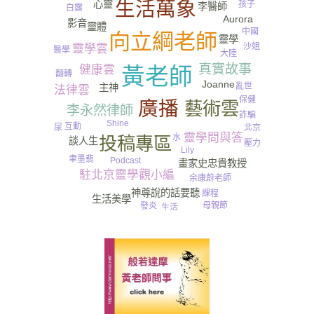
生活萬象
心靈
孩子
李醫師
白露
Aurora
影音
靈體
中國
向立綱老師
靈學
沙姐
靈學雲
醫學
大陸
真實故事
健康雲
黃老師
翻轉
Joanne
亂世
主神
法律雲
保健
廣播
藝術雲
李永然律師
詐騙
Shine
互動
尿
北京
靈學問與答
水
投稿專區
談人生
壓力
Lily
聿墨翡
Podcast
畫家史忠貴教授
駐北京靈學觀小編
余康蔚老師
神尊說的話要聽
課程
生活美學
母親節
發炎
生活