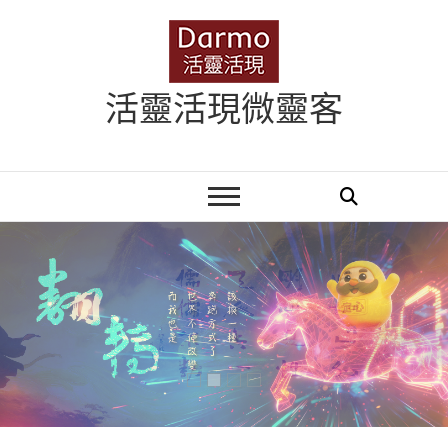
Skip
to
content
活靈活現微靈客