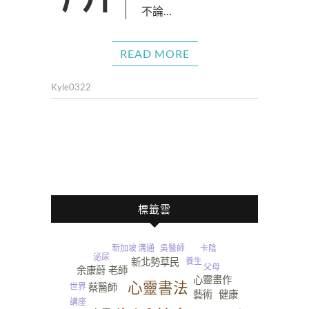
不論…
READ MORE
Kyle0322
標籤雲
溝通
新加坡
卡陰
吳醫師
泌尿
養生
新北勢草民
父母
余康蔚 老師
心靈畫作
心靈書法
蔡醫師
世界
健康
藝術
講座