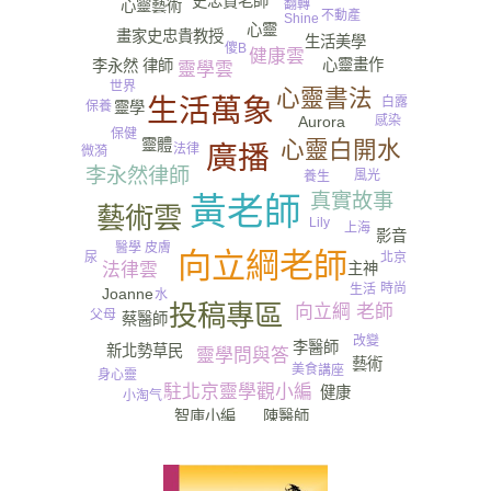
史忠貴老師
翻轉
心靈藝術
不動產
Shine
心靈
畫家史忠貴教授
生活美學
傻B
健康雲
心靈畫作
李永然 律師
靈學雲
世界
心靈書法
生活萬象
白露
保養
靈學
感染
Aurora
保健
心靈白開水
靈體
廣播
法律
微漪
李永然律師
風光
養生
真實故事
黃老師
藝術雲
Lily
上海
影音
醫學
皮膚
向立綱老師
尿
北京
主神
法律雲
時尚
生活
Joanne
水
投稿專區
向立綱 老師
父母
蔡醫師
改變
李醫師
新北勢草民
靈學問與答
藝術
美食
講座
身心靈
駐北京靈學觀小編
健康
小淘气
陳醫師
智庫小編