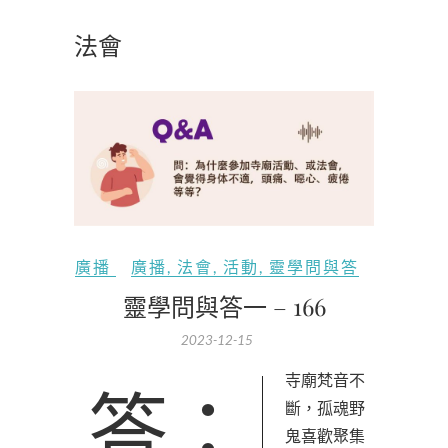
法會
廣播
廣播
,
法會
,
活動
,
靈學問與答
靈學問與答一 – 166
2023-12-15
答：寺廟梵音不
斷，孤魂野
鬼喜歡聚集