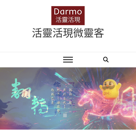
Skip
to
content
活靈活現微靈客