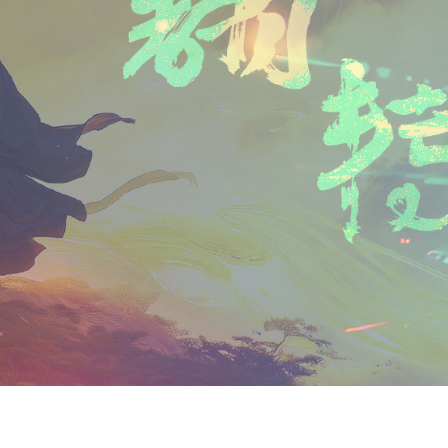
n
a
i
享
t
i
b
F
l
o
r
i
e
n
d
l
y