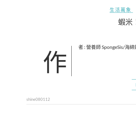
生活萬象
蝦米
作者 : 營養師 SpongeSis/海
shine080112