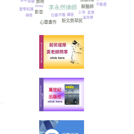
Joanne
藝術
保健
不動產
Amie
蔡醫師
李永然律師
靈學知識
影音
上海
直覺
講座
中醫
白露
禪修
溫哥華
神靈
新北勢草民
心靈畫作