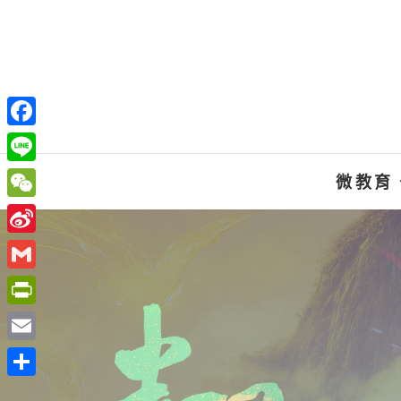
Skip
to
content
F
a
L
微教育
c
i
W
e
n
e
S
b
e
C
i
o
G
h
n
o
m
P
a
a
k
a
r
t
E
W
i
i
m
e
分
l