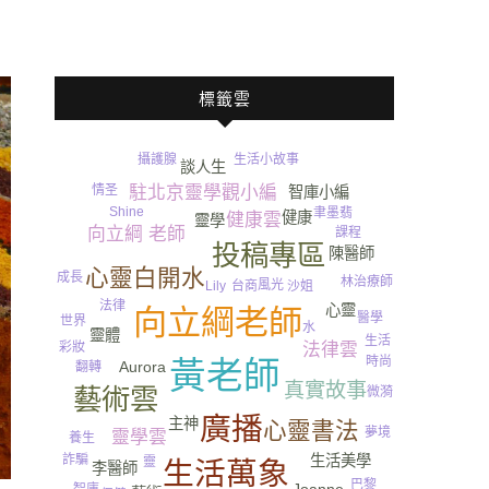
標籤雲
攝護腺
生活小故事
談人生
情圣
駐北京靈學觀小編
智庫小編
Shine
聿墨翡
健康
健康雲
靈學
向立綱 老師
課程
投稿專區
陳醫師
心靈白開水
成長
林治療師
風光
台商
沙姐
Lily
法律
心靈
向立綱老師
醫學
世界
水
靈體
生活
彩妝
法律雲
時尚
黃老師
Aurora
翻轉
真實故事
藝術雲
微漪
尿
廣播
主神
心靈書法
夢境
靈學雲
養生
詐騙
生活美學
靈
生活萬象
李醫師
巴黎
智庫