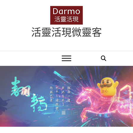
Skip
to
content
活靈活現微靈客