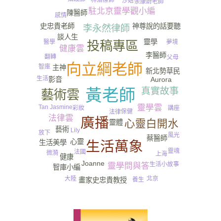
林治療師
沙姐
余康蔚老師
駐北京靈學觀小編
陳醫師
感情
史忠貴老師
神尊說的話要聽
李永然律師
談人生
靈學
夢境
醫學
投稿專區
健康雲
李醫師
翻轉
父母
向立綱老師
智庫
主神
新北勢草民
生活
影音
Aurora
真實故事
黃老師
藝術雲
靈學雲
Tan Jasmine
講座
彩妝
保健
法律
法律雲
廣播
心靈白開水
靈體
藝術
Lily
放下
風光
蔡醫師
心靈
生活美學
生活萬象
夏天
靈魂
法國
微漪
上海
健康
Joanne
生活小故事
靈學問與答
智庫小編
北京
大陸
畫家史忠貴教授
養生