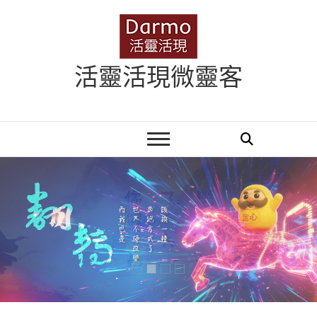
Skip
to
content
活靈活現微靈客