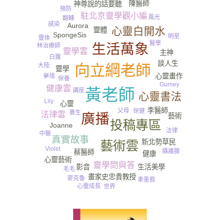
陳醫師
神尊說的話要聽
預防
駐北京靈學觀小編
風光
翻轉
感染
Aurora
心靈白開水
靈體
SpongeSis
明星
靈体
醫學
生活萬象
林治療師
靈學雲
主神
白露
談人生
向立綱老師
大陸
靈學
心靈畫作
夢境
尿
保養
Gurney​
健康雲
黃老師
講座
心靈書法
Lily
心靈
李醫師
父母
保健
養生
法律雲
廣播
藝術
投稿專區
Joanne
法律
中醫
真實故事
新北勢草民
藝術雲
Violet
攝護腺
蔡醫師
健康
心靈藝術
靈學問與答
影音
生活美學
毛毛
畫家史忠貴教授
麥克魯
聿墨翡
心靈成長
世界