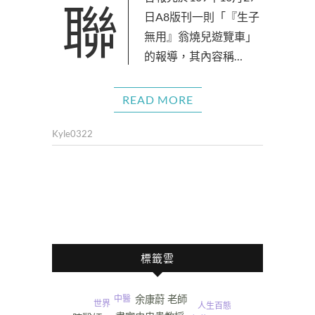
聯合報先於109年10月27
日A8版刊一則「『生子
無用』翁燒兒遊覽車」
的報導，其內容稱…
READ MORE
Kyle0322
標籤雲
中醫
余康蔚 老師
世界
人生百態