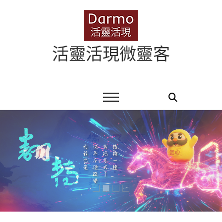
Skip
to
content
活靈活現微靈客