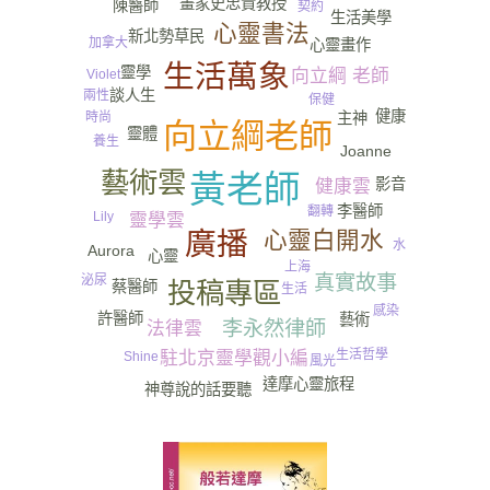
畫家史忠貴教授
陳醫師
契約
生活美學
心靈書法
新北勢草民
加拿大
心靈畫作
生活萬象
靈學
向立綱 老師
Violet
談人生
兩性
保健
健康
主神
時尚
向立綱老師
靈體
養生
Joanne
藝術雲
黃老師
影音
健康雲
李醫師
翻轉
Lily
靈學雲
廣播
心靈白開水
水
Aurora
心靈
上海
真實故事
泌尿
投稿專區
蔡醫師
生活
感染
許醫師
藝術
李永然律師
法律雲
靈界
生活哲學
駐北京靈學觀小編
Shine
風光
達摩心靈旅程
神尊說的話要聽