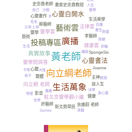
時尚
史忠貴老師
畫家史忠貴教授
人生
自己
沙姐
醫學
心靈白開水
心靈畫作
水
生活美學
毛毛
蔡醫師
白露
藝術雲
法律雲
上海
父母
養生
靈學雲
財產
靈學
李醫師
藝術
尿
廣播
保健
投稿專區
健康雲
生活
詐騙
講座
SpongeSis
真實故事
黃老師
心靈書法
靈學問與答
Joanne
心靈
卡陰
大陸
向立綱老師
孩子
靈體
主神
微漪
談人生
向立綱 老師
生活萬象
法律
溝通
影音
身心靈
明星
健康
駐北京靈學觀小編
世界
許醫師
余康蔚 老師
新北勢草民
Gurney​
奇蹟