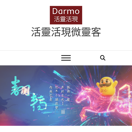
Skip
to
content
活靈活現微靈客