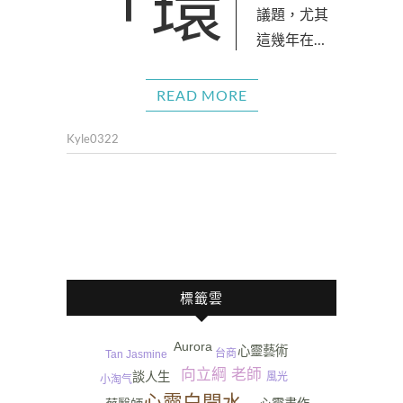
「環保」是全世
議題，尤其
這幾年在…
READ MORE
Kyle0322
標籤雲
Aurora
心靈藝術
台商
Tan Jasmine
向立綱 老師
談人生
風光
小淘气
心靈白開水