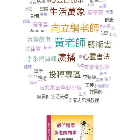
心靈畫作
蔡醫師
父母
Lily
白露
靈體
沙姐
生活萬象
靈學雲
大陸
夢境
影音
健康
感情
健康雲
向立綱老師
身心靈
水
Joanne
心靈
上海
真實故事
黃老師
藝術雲
保健
法律雲
心靈書法
廣播
靈
李永然律師
法律
靈學問與答
翻轉
靈學
投稿專區
養生
Shine
李醫師
藝術
孩子
直覺
講座
主神
林治療師
駐北京靈學觀小編
許醫師
生活
生活美學
陳醫師
畫家史忠貴教授