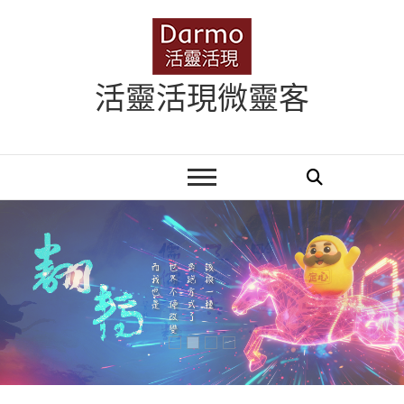
Skip
to
content
活靈活現微靈客