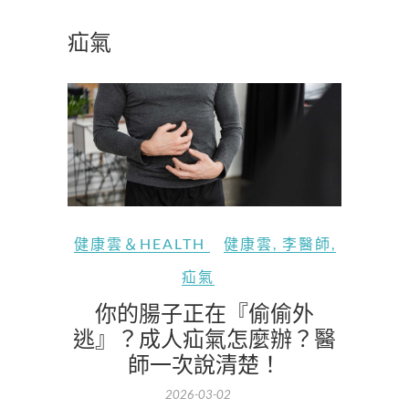
疝氣
健康雲＆HEALTH
健康雲
,
李醫師
,
疝氣
你的腸子正在『偷偷外
逃』？成人疝氣怎麼辦？醫
師一次說清楚！
2026-03-02