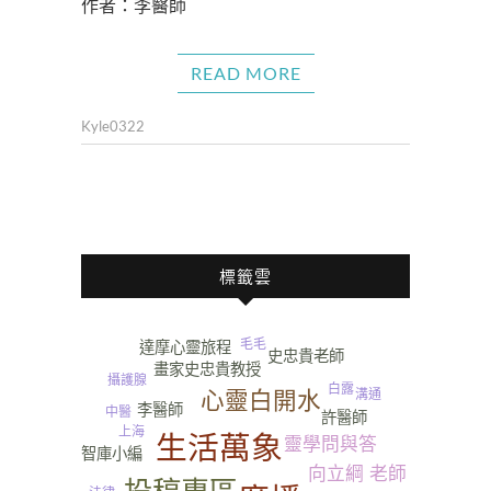
作者：李醫師
READ MORE
Kyle0322
標籤雲
毛毛
達摩心靈旅程
史忠貴老師
畫家史忠貴教授
攝護腺
白露
心靈白開水
溝通
李醫師
中醫
許醫師
上海
生活萬象
靈學問與答
智庫小編
向立綱 老師