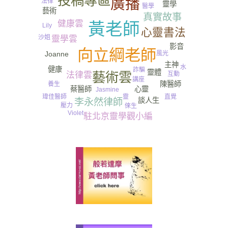
投稿專區
廣播
法律
靈學
醫學
藝術
真實故事
健康雲
黃老師
Lily
心靈書法
沙姐
靈學雲
影音
向立綱老師
Joanne
風光
主神
水
健康
詐騙
靈體
藝術雲
法律雲
互動
講座
陳醫師
養生
心靈
蔡醫師
Jasmine
直覺
瑋佳醫師
靈
談人生
李永然律師
壓力
倈生
Violet
駐北京靈學觀小編