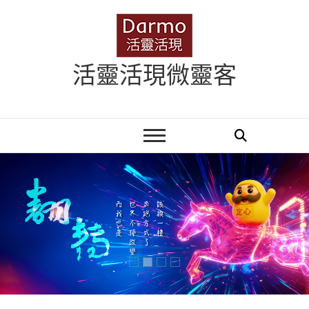
Skip
to
content
活靈活現微靈客