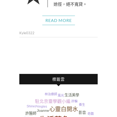
途徑，絕不寬貸。
READ MORE
Kyle0322
標籤雲
林治療師
生活美學
風光
帶狀皰疹
駐北京靈學觀小編
詐騙
養生
Shine
Pringles
心靈白開水
Joanne
影音
許醫師
奇蹟