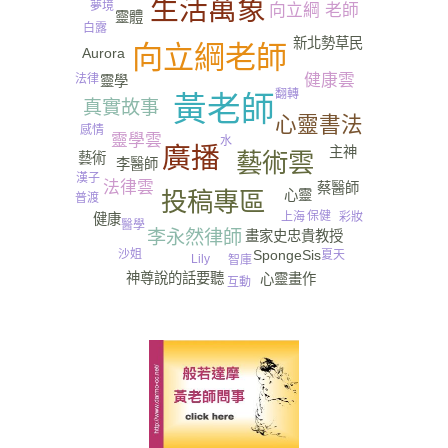
生活萬象
夢境
向立綱 老師
靈體
白露
新北勢草民
向立綱老師
Aurora
健康雲
法律
靈學
翻轉
黃老師
真實故事
心靈書法
感情
靈學雲
水
廣播
主神
藝術雲
藝術
李醫師
漢子
法律雲
蔡醫師
心靈
投稿專區
普渡
保健
彩妝
上海
健康
醫學
李永然律師
畫家史忠貴教授
SpongeSis
沙姐
夏天
Lily
智庫
神尊說的話要聽
心靈畫作
互動