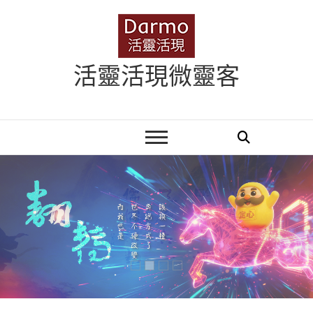
Skip
to
content
活靈活現微靈客