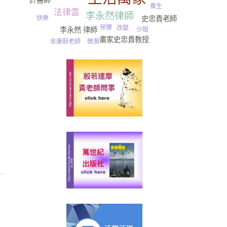
許醫師
養生
普渡
法律雲
李永然律師
尿
快樂
史忠貴老師
保健
改變
李永然 律師
沙姐
畫家史忠貴教授
微漪
余康蔚老師