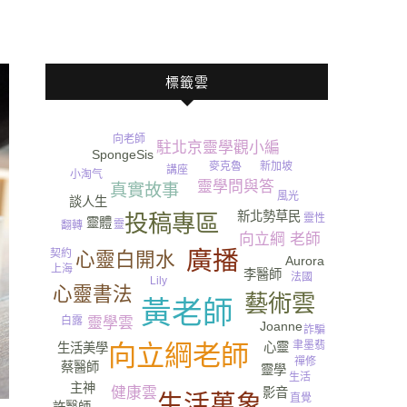
標籤雲
向老師
駐北京靈學觀小編
SpongeSis
新加坡
麥克魯
講座
小淘气
靈學問與答
真實故事
風光
談人生
新北勢草民
投稿專區
靈性
靈體
靈
翻轉
向立綱 老師
廣播
契約
心靈白開水
Aurora
上海
李醫師
法國
Lily
心靈書法
藝術雲
黃老師
白露
靈學雲
Joanne
詐騙
聿墨翡
心靈
向立綱老師
生活美學
水
禪修
蔡醫師
靈學
生活
主神
健康雲
影音
生活萬象
直覺