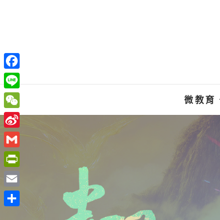
Skip
to
content
F
a
L
微教育
c
i
W
e
n
e
S
b
e
C
i
o
G
h
n
o
m
P
a
a
k
a
r
t
E
W
i
i
m
e
分
l