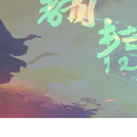
n
a
i
享
t
i
b
F
l
o
r
i
e
n
d
l
y