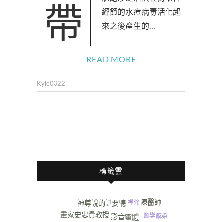
帶狀皰疹是潛伏在背根神
經節的水痘病毒活化起
來之後產生的…
READ MORE
Kyle0322
標籤雲
陳醫師
神尊說的話要聽
禪修
畫家史忠貴教授
醫學
感染
影音
靈體