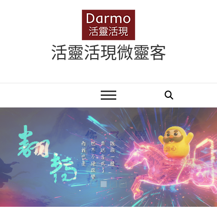
Skip
to
content
活靈活現微靈客