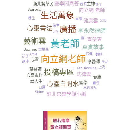
靈學問與答
主神
新北勢草民
普渡
情圣
Aurora
向立綱 老師
生活萬象
養生
直覺
健康雲
父母
俫生
心靈書法
廣播
李永然律師
尿
Lily
靈
靈學雲
藝術雲
黃老師
真實故事
Joanne
聿墨翡
保健
Amie
翻轉
向立綱老師
孩子
心靈
李醫師
講座
生活
情緒
上海
Tan Jasmine
蔡醫師
投稿專區
法律雲
心靈畫作
健康
談人生
心靈白開水
靈學
靈性
白露
林治療師
Shine
駐北京靈學觀小編