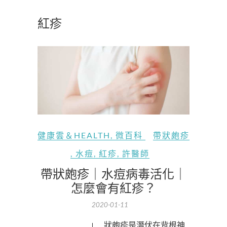
紅疹
健康雲＆HEALTH
,
微百科
帶狀皰疹
,
水痘
,
紅疹
,
許醫師
帶狀皰疹｜水痘病毒活化｜
怎麼會有紅疹？
2020-01-11