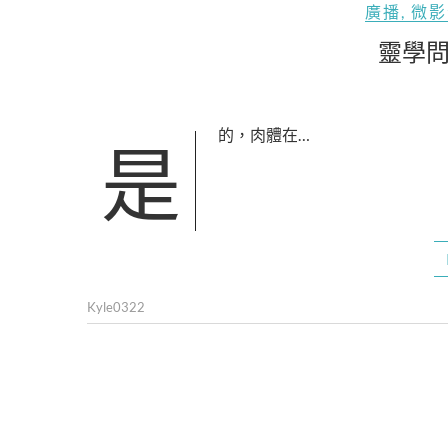
廣播
,
微影
靈學問
是的，肉體在…
Kyle0322