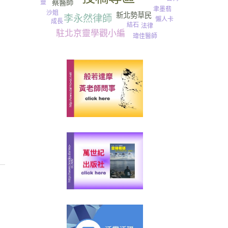
靈
蔡醫師
聿墨翡
沙姐
新北勢草民
李永然律師
懶人卡
成長
結石
法律
駐北京靈學觀小編
瑋佳醫師