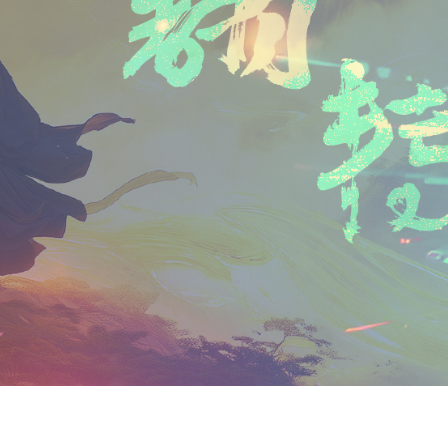
n
a
i
享
t
i
b
F
l
o
r
i
e
n
d
l
y