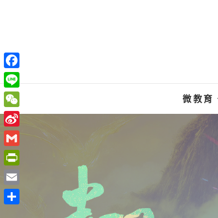
Skip
to
content
F
a
L
微教育
c
i
W
e
n
e
S
b
e
C
i
o
G
h
n
o
m
P
a
a
k
a
r
t
E
W
i
i
m
e
分
l