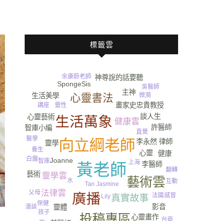
標籤雲
余康蔚老師
神尊說的話要聽
SpongeSis
吳醫師
主神
生活美學
心靈書法
微漪
畫家史忠貴教授
靈性
講座
談人生
心靈藝術
生活萬象
健康雲
許醫師
智庫小編
直覺
醫學
向立綱老師
李永然 律師
靈學
養生
心靈
健康
白露
Joanne
智庫
上海
李醫師
黃老師
翻轉
藝術
靈學雲
藝術雲
水
互動
Tan Jasmine
法律雲
父母
廣播
法國
感冒
Lily
真實故事
保健
影音
靈體
漫談
孩子
投稿專區
心靈畫作
台商
尿