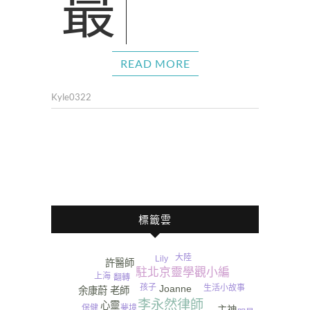
READ MORE
Kyle0322
標籤雲
大陸
Lily
許醫師
駐北京靈學觀小編
上海
翻轉
孩子
生活小故事
Joanne
余康蔚 老師
李永然律師
心靈
保健
夢境
主神