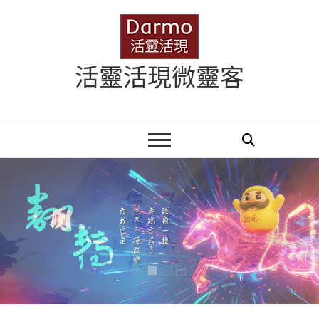
Skip
to
content
活靈活現微靈客