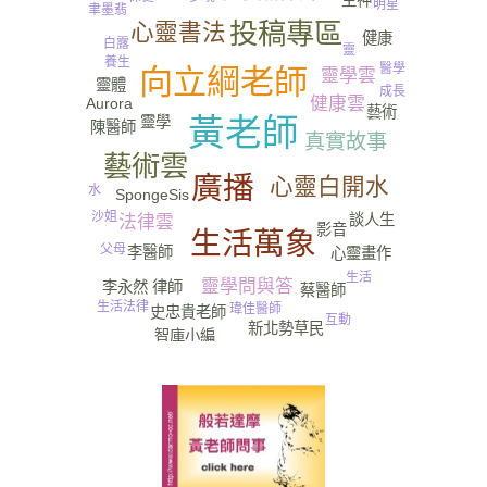
明星
聿墨翡
投稿專區
心靈書法
健康
白露
靈
養生
醫學
向立綱老師
靈學雲
靈體
成長
健康雲
Aurora
藝術
靈學
黃老師
陳醫師
真實故事
藝術雲
廣播
心靈白開水
水
SpongeSis
沙姐
談人生
法律雲
影音
生活萬象
父母
李醫師
心靈畫作
生活
靈學問與答
李永然 律師
蔡醫師
生活法律
瑋佳醫師
史忠貴老師
互動
新北勢草民
智庫小編