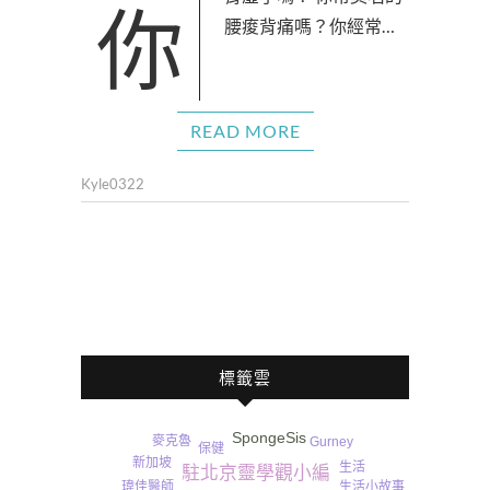
你腎虛了嗎？ 你常莫名的
腰痠背痛嗎？你經常…
READ MORE
Kyle0322
標籤雲
SpongeSis
麥克魯
Gurney​
保健
新加坡
生活
駐北京靈學觀小編
瑋佳醫師
生活小故事