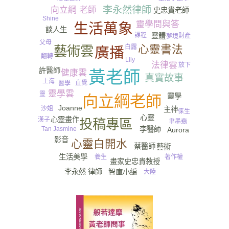
李永然律師
向立綱 老師
史忠貴老師
Shine
靈學問與答
生活萬象
談人生
靈體
課程
財產
夢境
父母
心靈書法
藝術雲
白露
廣播
翻轉
Lily
法律雲
放下
許醫師
健康雲
黃老師
真實故事
上海
直覺
醫學
靈學雲
靈
靈學
向立綱老師
Joanne
沙姐
主神
俫生
心靈
心靈畫作
漢子
投稿專區
聿墨翡
李醫師
Tan Jasmine
Aurora
影音
心靈白開水
蔡醫師
藝術
生活美學
著作權
養生
畫家史忠貴教授
李永然 律師
智庫小編
大陸