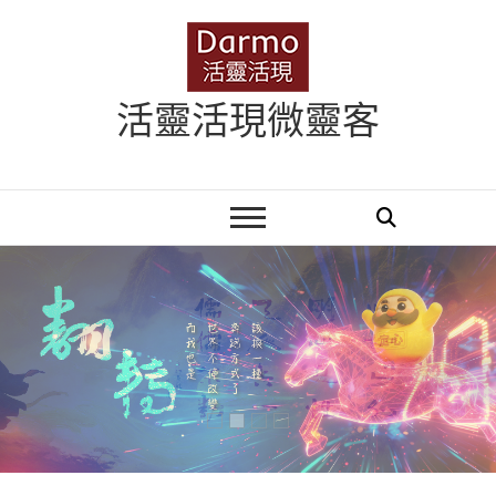
Skip
to
content
活靈活現微靈客