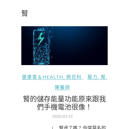
腎
健康雲＆HEALTH
,
微百科
壓力
,
腎
,
陳醫師
腎的儲存能量功能原來跟我
們手機電池很像！
2020-03-15