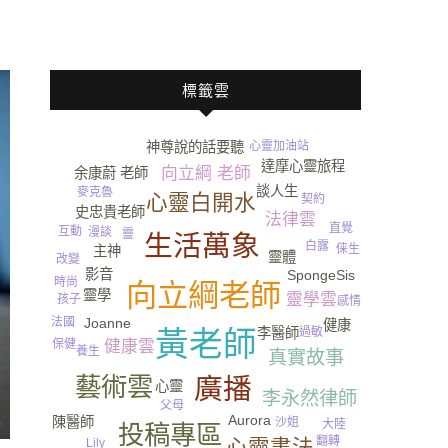
標籤雲
心靈加油站
神尊說的話要聽
財產繼承
達摩心靈旅程
向立綱 老師
余康蔚 老師
談人生
麥克魯
心靈白開水
契約
史忠貴老師
法律雲
直覺
互動
漫談
靈
生活萬象
白露
俫生
主神
靈體
改變
影音
SpongeSis
時尚
向立綱老師
靈學
靈學雲
孩子
感情
法國
Joanne
健康
過敏
李醫師
黃老師
保健
健康雲
養生
真實故事
情緒
尿
藝術雲
廣播
心靈
李永然律師
遺產
父母
Aurora
陳醫師
沙姐
大陸
投稿專區
翻轉
心靈書法
Lily