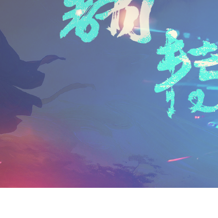
n
a
i
享
t
i
b
F
l
o
r
i
e
n
d
l
y