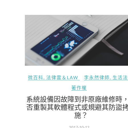
微百科
,
法律雲＆LAW
李永然律師
,
生活法
著作權
系統設備因故障到非原廠維修時
否重製其軟體程式或規避其防盜
施？
2017-10-12