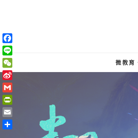
Skip
to
content
F
a
L
微教育
c
i
W
e
n
e
S
b
e
C
i
o
G
h
n
o
m
P
a
a
k
a
r
t
E
W
i
i
m
e
分
l