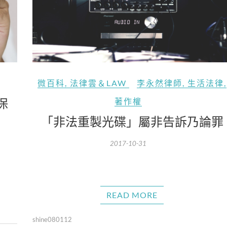
微百科
,
法律雲＆LAW
李永然律師
,
生活法律
,
保
著作權
「非法重製光碟」屬非告訴乃論罪
2017-10-31
READ MORE
shine080112