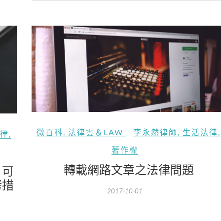
微百科
,
法律雲＆LAW
李永然律師
,
生活法律
,
律
,
著作權
轉載網路文章之法律問題
，可
拷措
2017-10-01