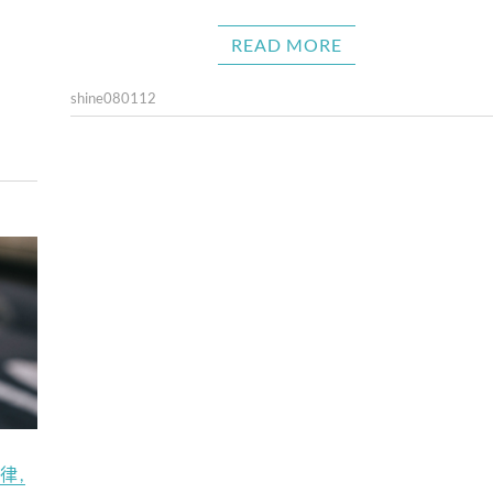
READ MORE
shine080112
律
,