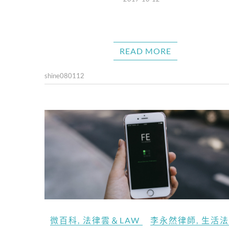
READ MORE
shine080112
微百科
,
法律雲＆LAW
李永然律師
,
生活法