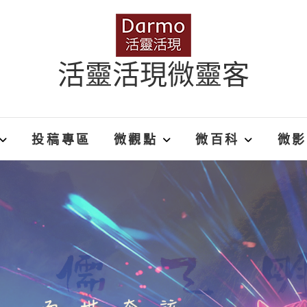
活靈活現微靈客
投稿專區
微觀點
微百科
微影