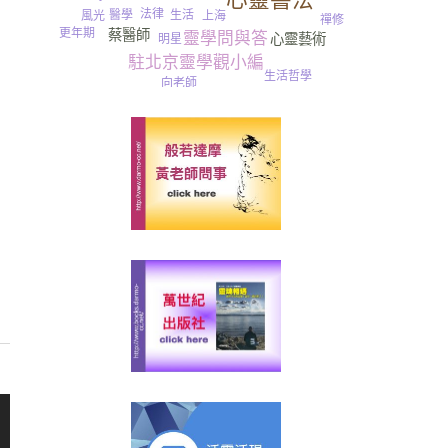
法律
生活
醫學
上海
風光
禪修
更年期
蔡醫師
靈學問與答
心靈藝術
明星
駐北京靈學觀小編
靈逼體
生活哲學
向老師
租賃