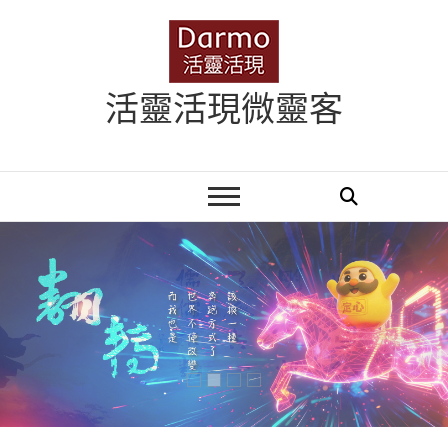
Skip
to
content
活靈活現微靈客