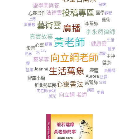
保健
靈學問與答
投稿專區
法律雲
靈學
心靈畫作
課程
上海
藝術
藝術雲
李醫師
聿墨翡
廣播
李永然律師
真實故事
黃老師
生活
健康雲
翻轉
心靈
影音
醫學
Lily
水
改變
世界
向立綱老師
主神
靈學雲
健康
靈
Joanne
生活萬象
智庫
靈體
吳醫師
Aurora
法律
智庫小編
心靈書法
父母
蔡醫師
新北勢草民
講座
向老師
夢境
中醫
向立綱 老師
風光