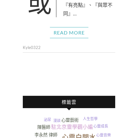
或許有些人對於藝術作品
『有亮點』、『與眾不
同』…
READ MORE
Kyle0322
標籤雲
人生哲學
泌尿
心靈藝術
漫談
心靈成長
駐北京靈學觀小編
陳醫師
李永然 律師
心靈音樂
心靈白開水