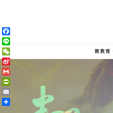
Skip
to
content
F
a
L
微教育
c
i
W
e
n
e
S
b
e
C
i
o
G
h
n
o
m
P
a
a
k
a
r
t
E
W
i
i
m
e
分
l