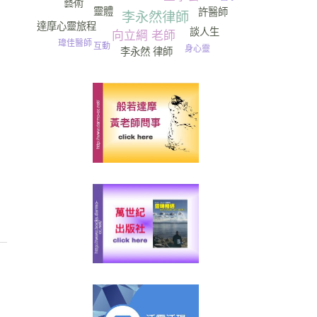
藝術
靈體
許醫師
李永然律師
達摩心靈旅程
談人生
向立綱 老師
瑋佳醫師
互動
身心靈
李永然 律師