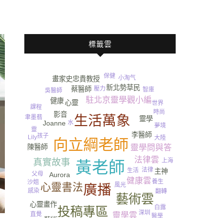
標籤雲
保健
小淘气
畫家史忠貴教授
新北勢草民
蔡醫師
壓力
智庫
吳醫師
駐北京靈學觀小編
健康
心靈
世界
課程
時尚
影音
生活萬象
聿墨翡
靈學
Joanne
水
夢境
靈
李醫師
孩子
Lily
大陸
向立綱老師
陳醫師
靈學問與答
尿
法律雲
真實故事
上海
黃老師
法律
生活
主神
父母
Aurora
健康雲
養生
沙姐
心靈書法
風光
廣播
感染
翻轉
藝術雲
心靈畫作
白露
投稿專區
深圳
靈學雲
直覺
醫學