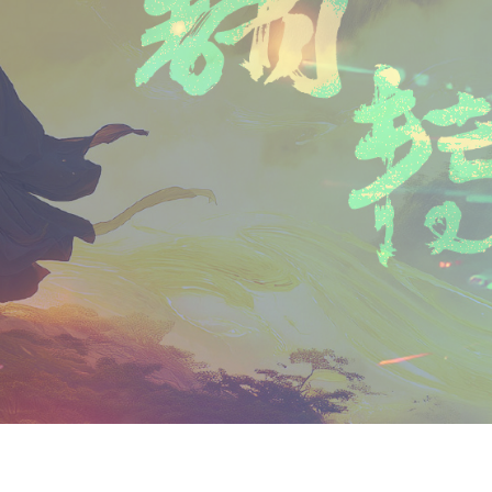
n
a
i
享
t
i
b
F
l
o
r
i
e
n
d
l
y