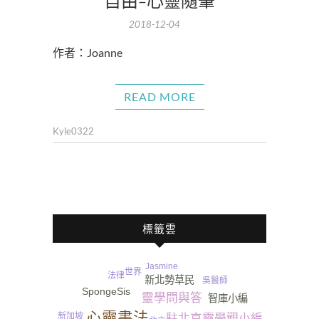
自由-心靈隨筆
2018-12-04
作者：Joanne​
READ MORE
Kyle0322
標籤雲
Jasmine
世界
法律
微講堂
新北勢草民
吳醫師
SpongeSis
靈學問與答
智庫小編
心靈書法
新加坡
駐北京靈學觀小編