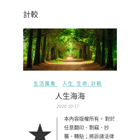
計較
生活萬象
人生
,
生命
,
計較
人生海海
2020-10-17
★本內容版權所有。 對於
任意翻印、剽竊、抄
襲、轉貼；將訴諸法律