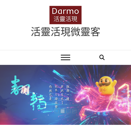
Skip
to
content
活靈活現微靈客