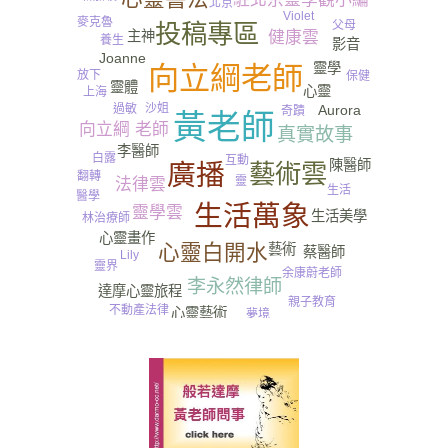
北京
Violet
麥克魯
父母
投稿專區
健康雲
主神
養生
影音
Joanne
靈學
向立綱老師
放下
保健
靈體
心靈
上海
靈魂
沙姐
過敏
Aurora
奇蹟
黃老師
向立綱 老師
真實故事
尿
李醫師
白露
互動
陳醫師
廣播
藝術雲
翻轉
靈
法律雲
生活
醫學
生活萬象
靈學雲
生活美學
林治療師
心靈畫作
心靈白開水
藝術
蔡醫師
Lily
靈界
余康蔚老師
李永然律師
達摩心靈旅程
親子教育
不動產法律
心靈藝術
夢境