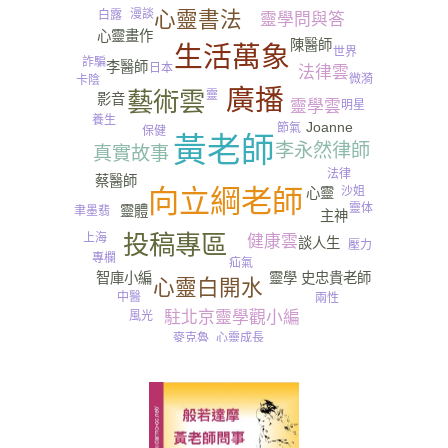
心靈書法
漫談
白露
靈學問與答
心靈畫作
陳醫師
生活萬象
世界
詐騙
李醫師
日本
法律雲
微漪
卡陰
廣播
藝術雲
靈
影音
靈學雲
明星
養生
Joanne
節氣
保健
黃老師
李永然律師
真實故事
法律
蔡醫師
向立綱老師
沙姐
心靈
靈体
靈體
聿墨翡
主神
尿
投稿專區
上海
健康雲
談人生
壓力
專欄
疝氣
智庫小編
靈學
史忠貴老師
心靈白開水
中醫
兩性
駐北京靈學觀小編
風光
心靈成長
麥克魯