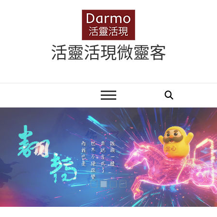
Skip
to
content
活靈活現微靈客