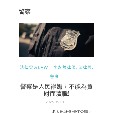
警察
法律雲＆LAW
李永然律師
,
法律雲
,
警察
警察是人民褓姆，不能為貪
財而瀆職!
2026-05-13