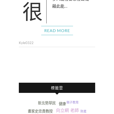
很多人出社會想任公職，
藉此能…
READ MORE
Kyle0322
標籤雲
親子教育
新北勢草民
健康
向立綱 老師
畫家史忠貴教授
財產