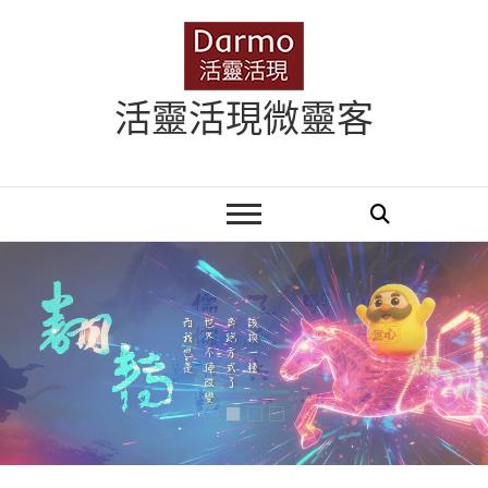
Skip
to
content
活靈活現微靈客