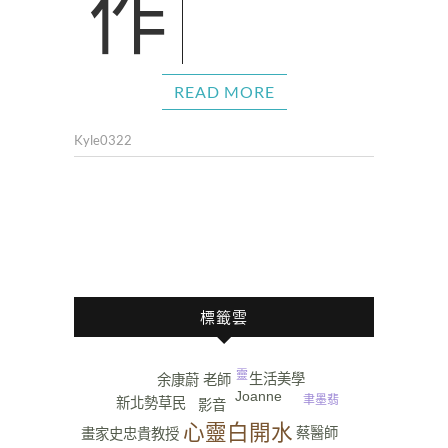
READ MORE
Kyle0322
標籤雲
靈
生活美學
余康蔚 老師
Joanne
聿墨翡
新北勢草民
影音
心靈白開水
蔡醫師
畫家史忠貴教授