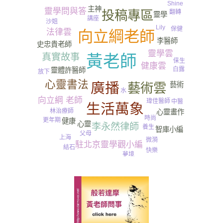
Shine
主神
靈學問與答
投稿專區
翻轉
靈學
講座
沙姐
小瓶子
Lily
保健
法律雲
向立綱老師
李醫師
史忠貴老師
靈學雲
靈魂
真實故事
黃老師
俫生
健康雲
白露
許醫師
靈體
放下
心靈書法
廣播
藝術雲
藝術
水
向立綱 老師
瑋佳醫師
中醫
生活萬象
林治療師
心靈畫作
時尚
更年期
健康
心靈
李永然律師
養生
智庫小編
父母
上海
微漪
駐北京靈學觀小編
結石
快樂
夢境