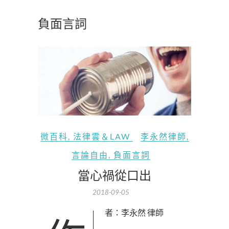
負面言詞
微百科
,
法律雲＆LAW
李永然律師
,
言論自由
,
負面言詞
當心禍從口出
2018-09-05
作者：李永然 律師