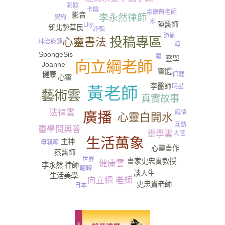
彩妝
卡陰
余康蔚老師
影音
李永然律師
契約
水
陳醫師
Lily
新北勢草民
詐騙
節氣
投稿專區
心靈書法
林治療師
上海
SpongeSis
靈
靈學
向立綱老師
Joanne
靈體
健康
保健
心靈
李醫師
明星
黃老師
藝術雲
真實故事
法律雲
感情
廣播
心靈白開水
互動
靈學問與答
靈學雲
大陸
生活萬象
主神
母親節
心靈畫作
蔡醫師
世界
畫家史忠貴教授
健康雲
李永然 律師
翻轉
談人生
生活美學
向立綱 老師
史忠貴老師
日本