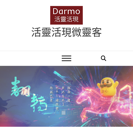
Skip
to
content
活靈活現微靈客