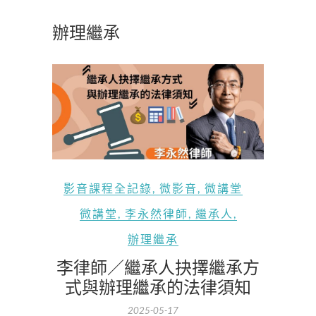
辦理繼承
影音課程全記錄
,
微影音
,
微講堂
微講堂
,
李永然律師
,
繼承人
,
辦理繼承
李律師／繼承人抉擇繼承方
式與辦理繼承的法律須知
2025-05-17