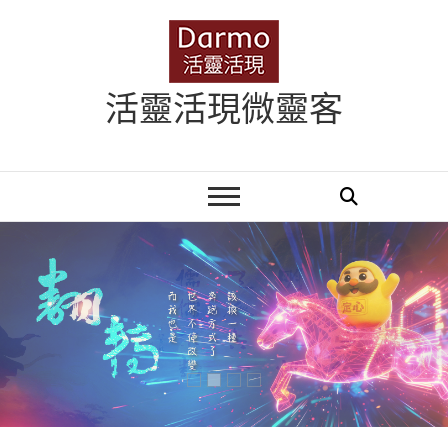
Skip
to
content
活靈活現微靈客