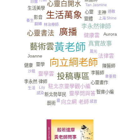
行銷
白露
心靈白開水
Tan Jasmine
生活美學
心靈
過敏
主神
生活萬象
影音
Shine
上海
靈體
養生
翻轉
林治療師
李永然律師
廣播
心靈書法
Aurora
健康雲
尿
真實故事
黃老師
藝術雲
風光
法律雲
Joanne
向立綱老師
靈學
健康
陳醫師
沙姐
李醫師
靈學雲
投稿專區
聿墨翡
李永然 律師
心靈畫作
駐北京靈學觀小編
Lily
生活
智庫小編
靈學問與答
感染
新北勢草民
靈
向立綱 老師
感冒
藝術