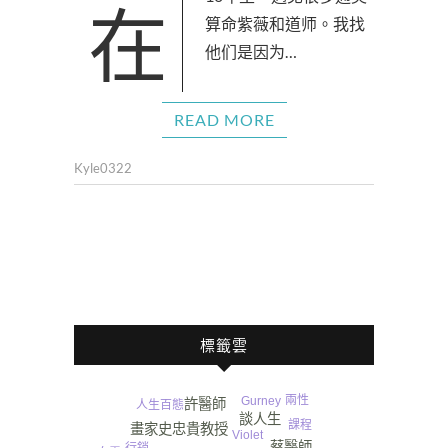
在10年里，遇见很多通灵
算命紫薇和道师。我找
他们是因为…
READ MORE
Kyle0322
標籤雲
兩性
Gurney​
許醫師
人生百態
談人生
課程
畫家史忠貴教授
Violet
蔡醫師