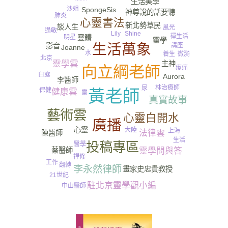
生活美學
沙姐
SpongeSis
神尊說的話要聽
肺炎
心靈書法
新北勢草民
談人生
風光
過敏
Lily
Shine
禪生活
靈體
明星
靈學
生活萬象
影音
講座
Joanne
水
養生
微漪
北京
靈學雲
主神
向立綱老師
痠痛
白露
Aurora
李醫師
林治療師
尿
保健
黃老師
健康雲
靈
真實故事
藝術雲
心靈白開水
廣播
心靈
大陸
上海
法律雲
陳醫師
生活
投稿專區
醫學
蔡醫師
靈學問與答
禪修
工作
翻轉
李永然律師
畫家史忠貴教授
21世紀
駐北京靈學觀小編
中山醫師