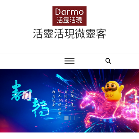
Skip
to
content
活靈活現微靈客