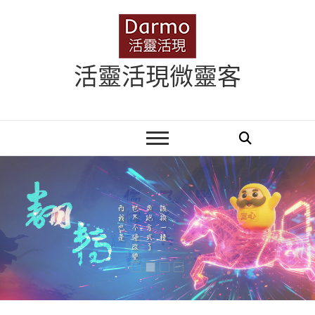
Skip
to
content
活靈活現微靈客