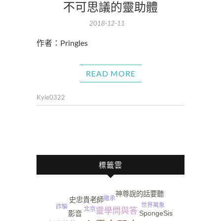
不可思議的靈助體
2018-12-11
作者：Pringles
READ MORE
Kyle0322
標籤雲
神尊說的話要聽
繼承
史忠貴老師
世界萬象
詐騙
北京
靈學問與答
SpongeSis
影音