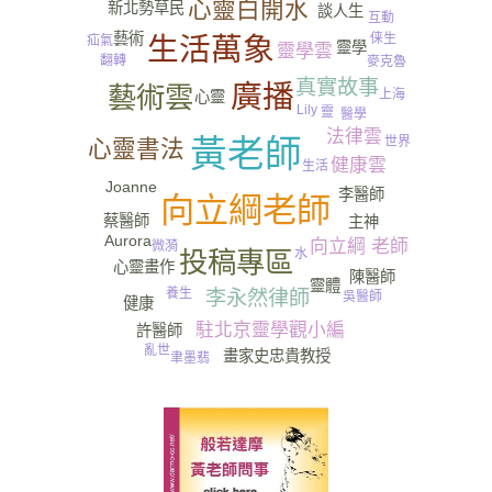
心靈白開水
新北勢草民
談人生
互動
藝術
俫生
生活萬象
疝氣
靈學
靈學雲
翻轉
麥克魯
真實故事
廣播
藝術雲
上海
心靈
Lily
靈
醫學
法律雲
黃老師
世界
心靈書法
健康雲
生活
Joanne
李醫師
尿
向立綱老師
蔡醫師
主神
Aurora
向立綱 老師
微漪
水
投稿專區
心靈畫作
陳醫師
靈體
養生
李永然律師
吳醫師
健康
情聖
駐北京靈學觀小編
許醫師
亂世
畫家史忠貴教授
聿墨翡