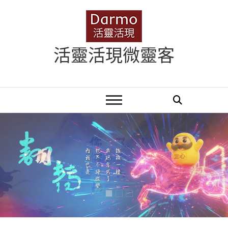
Skip
to
content
活靈活現微靈客