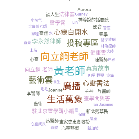
Aurora
法律雲
Gurney​
談人生
神尊說的話要聽
小淘气
Lily
靈學雲
余康蔚老師
影音
智庫
心靈白開水
靈體
水
課程
靈學
詐騙
醫學
李永然律師
投稿專區
直覺
林治療師
上海
大陸
健康雲
向立綱老師
心靈
陳醫師
世界
真實故事
黃老師
向立綱 老師
翻轉
痠痛
明星
藝術雲
心靈書法
養生
廣播
毛毛
Joanne
許醫師
主神
李醫師
生活萬象
靈學問與答
情緒
藝術
Tan Jasmine
尿
駐北京靈學觀小編
靈
新北勢草民
保健
講座
蔡醫師
畫家史忠貴教授
心靈成長
彩妝
心靈藝術
新加坡