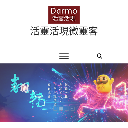
Skip
to
content
活靈活現微靈客