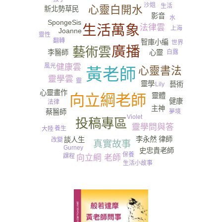
沙姐
生活
心靈白開水
新北勢草民
影音
水
SpongeSis
生活萬象
法律雲
上海
Joanne
靈性
翻轉
智庫小編
世界
廣播
藝術雲
白露
李醫師
心靈
風光
健康雲
心靈書法
黃老師
靈學雲
靈
靈學
藝術
Lily
心靈畫作
靈體
向立綱老師
健康
法律
主神
夢境
蔡醫師
Violet
投稿專區
靈學問與答
養生
大陸
李永然 律師
談人生
改變
真實故事
Gurney​
史忠貴老師
保養
課程
向立綱 老師
生活小故事