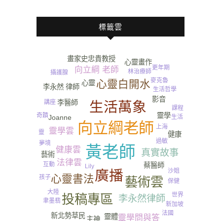
標籤雲
畫家史忠貴教授
心靈畫作
更年期
向立綱 老師
林治療師
攝護腺
麥克魯
心靈白開水
心靈
李永然 律師
生活哲學
影音
李醫師
講座
生活萬象
尿
課程
靈學
奇蹟
Joanne
生活
向立綱老師
上海
靈學雲
靈
健康
過敏
夢境
黃老師
健康雲
真實故事
藝術
法律雲
互動
蔡醫師
Lily
沙姐
廣播
心靈書法
孩子
藝術雲
保健
大陸
世界
投稿專區
李永然律師
聿墨翡
新加坡
法國
新北勢草民
靈體
靈學問與答
主神