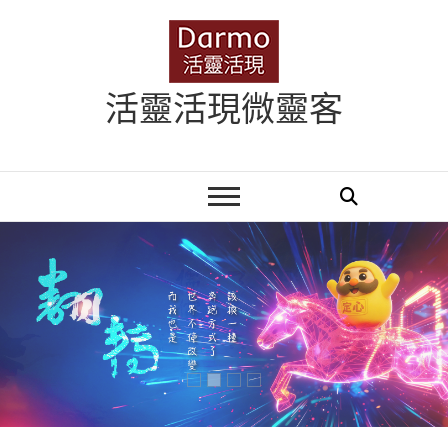
Skip
to
content
活靈活現微靈客