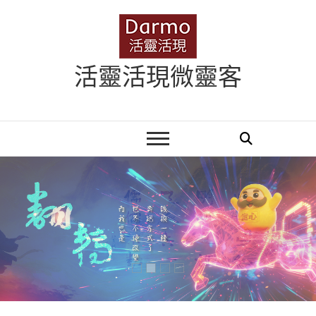
Skip
to
content
活靈活現微靈客