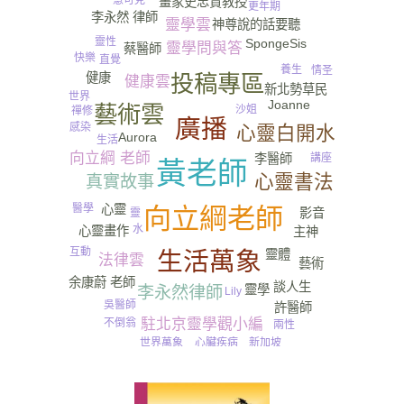
畫家史忠貴教授
更年期
李永然 律師
靈學雲
神尊說的話要聽
靈性
SpongeSis
靈學問與答
蔡醫師
快樂
直覺
養生
情圣
健康
投稿專區
健康雲
新北勢草民
世界
Joanne
藝術雲
沙姐
禪修
廣播
感染
心靈白開水
Aurora
生活
向立綱 老師
李醫師
講座
黃老師
心靈書法
真實故事
心靈
醫學
向立綱老師
影音
靈
水
心靈畫作
主神
互動
靈體
生活萬象
法律雲
藝術
余康蔚 老師
談人生
靈學
李永然律師
Lily
吳醫師
許醫師
駐北京靈學觀小編
不倒翁
兩性
新加坡
心臟疾病
世界萬象