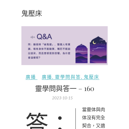
鬼壓床
廣播
廣播
,
靈學問與答
,
鬼壓床
靈學問與答一 – 160
2023-10-15
答：當靈体與肉
体沒有完全
契合，又適