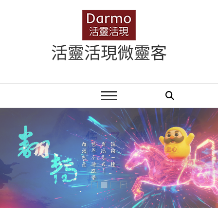
Skip
to
content
活靈活現微靈客