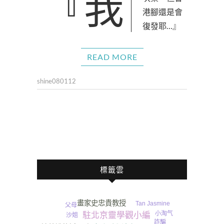
『我反覆擦了幾
港腳還是會
復發耶…』
READ MORE
shine080112
標籤雲
畫家史忠貴教授
Tan Jasmine
父母
小淘气
駐北京靈學觀小編
沙姐
詐騙