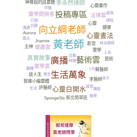
神尊說的話要聽
李永然律師
心靈畫作
中醫
投稿專區
感情
靈學問與答
法律雲
課程
行銷
心靈
尿
白露
向立綱老師
健康
溝通
Aurora
心靈書法
風光
Joanne
黃老師
林治療師
影音
主神
健康雲
靈學
上海
互動
真實故事
藝術雲
廣播
藝術
保健
靈學雲
翻轉
Lily
蔡醫師
生活萬象
談人生
養生
孩子
李醫師
智庫小編
靈體
感冒
許醫師
心靈白開水
生活
講座
醫學
新北勢草民
SpongeSis