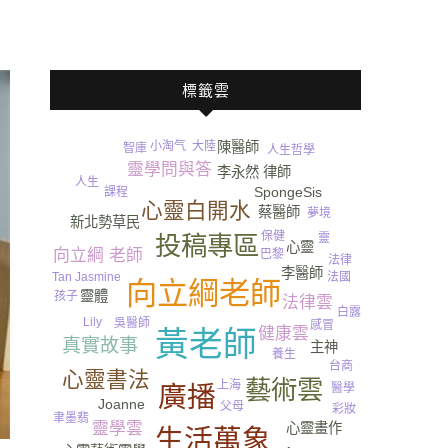
標籤雲
大陸
小淘气
陳醫師
智庫
人生哲學
靈學問與答
李永然 律師
情緒
人生
SpongeSis
課程
心靈白開水
蔡醫師
夢境
新北勢草民
保健
投稿專區
靈
心靈
向立綱 老師
巴黎
法律
李醫師
法國
Tan Jasmine
向立綱老師
靈魂
靈體
孩子
法律雲
白露
Lily
吳醫師
感冒
健康雲
黃老師
真實故事
主神
尿
養生
台商
心靈書法
藝術雲
上海
醫學
廣播
Joanne
父母
彩妝
聿墨翡
靈學雲
心靈畫作
生活萬象