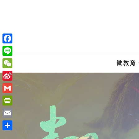
Skip
to
content
F
a
L
微教育
c
i
W
e
n
e
S
b
e
C
i
o
G
h
n
o
m
P
a
a
k
a
r
t
E
W
i
i
m
e
分
l