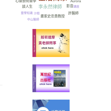
靈學
心靈藝術
Aurora
影音
李永然律師
談人生
講座
許醫師
靈學知識
沙姐
畫家史忠貴教授
中山醫師