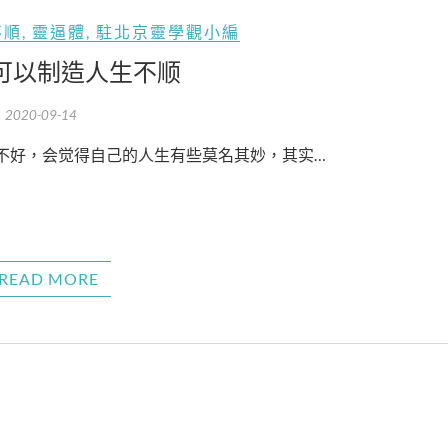
不順
,
靈逼體
,
駐北京靈學觀小編
可以制造人生不顺
2020-09-14
的不好，会觉得自己的人生有些莫名其妙，其实…
READ MORE