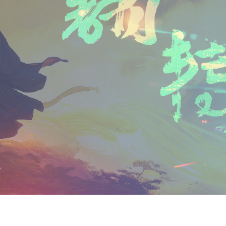
n
a
i
享
t
i
b
F
l
o
r
i
e
n
d
l
y