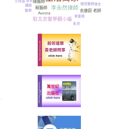
直覺
陳醫師
小玲珑
瑋佳醫師
倈生
講座
李永然律師
蔡醫師
余康蔚 老師
醫學
Aurora
聿墨翡
駐北京靈學觀小編
亂世