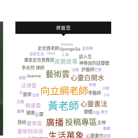
標籤雲
Gurney​
史忠貴老師
SpongeSis
溫哥華
Amie
泌尿
生活
自信
上海
談人生
畫家史忠貴教授
真實故事
神尊說的話要聽
李永然 律師
許醫師
法國
巴黎
藝術雲
Joanne
心靈白開水
改變
法律雲
保健
向立綱老師
沙姐
李醫師
水
靈學
Lily
法律
白露
心靈書法
黃老師
健康雲
靈體
翻轉
養生
健康
中醫
心靈
廣播
投稿專區
藝術
主神
靈學雲
專欄
靈學問與答
生活萬象
尿
心靈畫作
感情