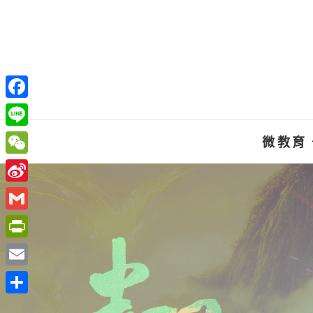
Skip
to
content
F
a
L
微教育
c
i
W
e
n
e
S
b
e
C
i
o
G
h
n
o
m
P
a
a
k
a
r
t
E
W
i
i
m
e
分
l