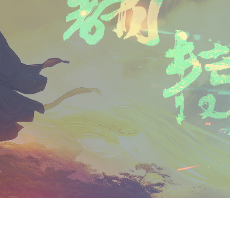
n
a
i
享
t
i
b
F
l
o
r
i
e
n
d
l
y