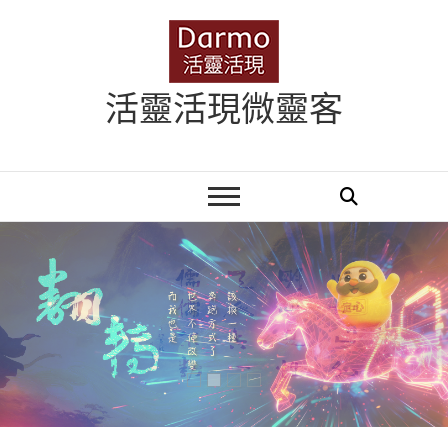
Skip
to
content
活靈活現微靈客