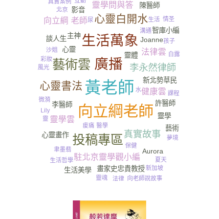
互動
真實案例
靈學問與答
陳醫師
影音
北京
心靈白開水
情圣
向立綱 老師
生活
尿
智庫小編
溝通
主神
生活萬象
談人生
Joanne
孩子
心靈
沙姐
法律雲
白露
靈體
彩妝
廣播
藝術雲
李永然律師
風光
新北勢草民
黃老師
心靈書法
水
健康雲
課程
微漪
許醫師
李醫師
向立綱老師
Lily
靈學
靈學雲
靈
醫學
痠痛
藝術
真實故事
心靈畫作
投稿專區
夢境
保健
聿墨翡
Aurora
駐北京靈學觀小編
夏天
生活哲學
新加坡
畫家史忠貴教授
生活美學
靈魂
向老師說故事
法律