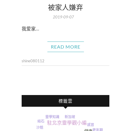
被家人嫌弃
2019-09-07
我爱家…
READ MORE
shine080112
標籤雲
新加坡
靈學知識
結石
駐北京靈學觀小編
感冒
沙姐
更年期