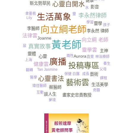
健康
心靈白開水
新北勢草民
影音
水
聿墨翡
靈
生活萬象
李永然律師
Lily
學習
寵物
靈學
孩子
向立綱老師
李醫師
李永然 律師
法律雲
Joanne
向立綱 老師
黃老師
真實故事
尿
靈學雲
主神
靈體
Aurora
兩性
心靈
直覺
林治療師
廣播
上海
投稿專區
健康雲
養生
父母
Tan Jasmine
翻轉
白露
保健
藝術
成長
甜品
心靈書法
醫學
課程
藝術雲
生活美學
瑋佳醫師
蔡醫師
奇蹟
互動
談人生
畫家史忠貴教授
夢境