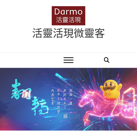
Skip
to
content
活靈活現微靈客