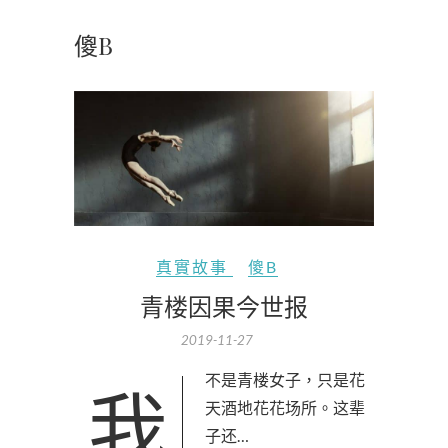
傻B
真實故事
傻B
青楼因果今世报
2019-11-27
我不是青楼女子，只是花
天酒地花花场所。这辈
子还…