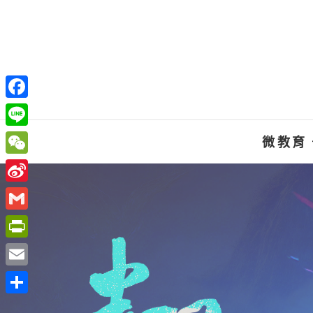
Skip
to
content
F
a
L
微教育
c
i
W
e
n
e
S
b
e
C
i
o
G
h
n
o
m
P
a
a
k
a
r
t
E
W
i
i
m
e
分
l