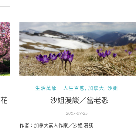
生活萬象
人生百態
,
加拿大
,
沙姐
沙姐漫談／當老悉
櫻花
2017-09-25
作者：加拿大素人作家／沙姐 漫談