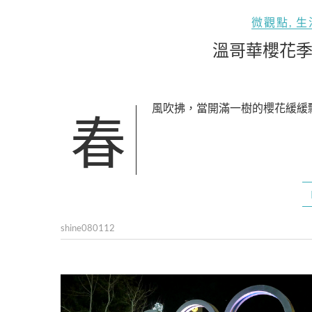
微觀點
,
生
溫哥華櫻花
春風吹拂，當開滿一樹的櫻花緩緩
shine080112