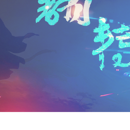
n
a
i
享
t
i
b
F
l
o
r
i
e
n
d
l
y