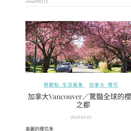
shine080112
微觀點
,
生活萬象
加拿大
,
櫻花
加拿大Vancouver／驚豔全球的
之都
2018-05-01
美麗的櫻花季