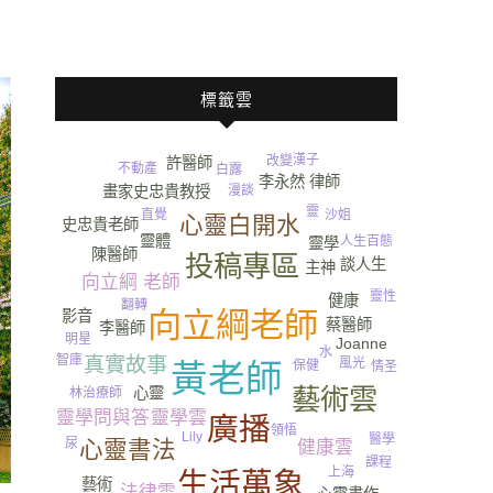
標籤雲
漢子
改變
許醫師
不動產
白露
李永然 律師
畫家史忠貴教授
漫談
靈
沙姐
直覺
心靈白開水
史忠貴老師
靈體
人生百態
靈學
陳醫師
投稿專區
談人生
主神
向立綱 老師
靈性
健康
翻轉
向立綱老師
影音
蔡醫師
李醫師
明星
Joanne
水
智庫
真實故事
風光
保健
黃老師
情圣
藝術雲
心靈
林治療師
靈學雲
靈學問與答
廣播
領悟
Lily
醫學
心靈書法
尿
健康雲
課程
上海
生活萬象
藝術
法律雲