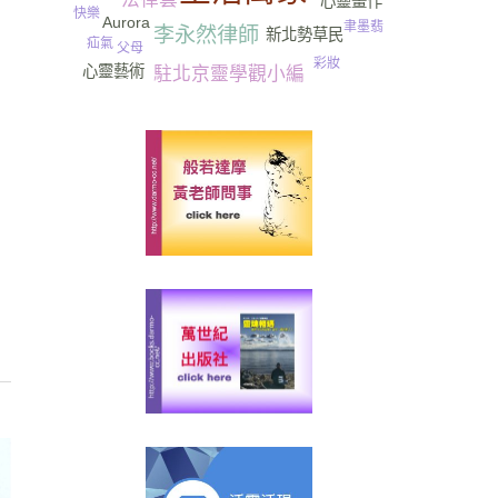
心靈畫作
快樂
Aurora
聿墨翡
李永然律師
新北勢草民
疝氣
父母
彩妝
心靈藝術
駐北京靈學觀小編