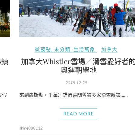
微觀點
,
未分類
,
生活萬象
加拿大
小鎮
加拿大Whistler雪場／滑雪愛好者
奧運朝聖地
2018-12-29
度假
來到惠斯勒，千萬別錯過這間曾被多家滑雪雜誌……
READ MORE
shine080112