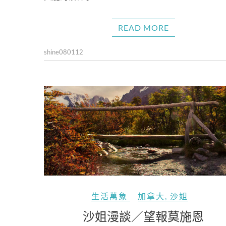
READ MORE
shine080112
生活萬象
加拿大
,
沙姐
沙姐漫談／望報莫施恩