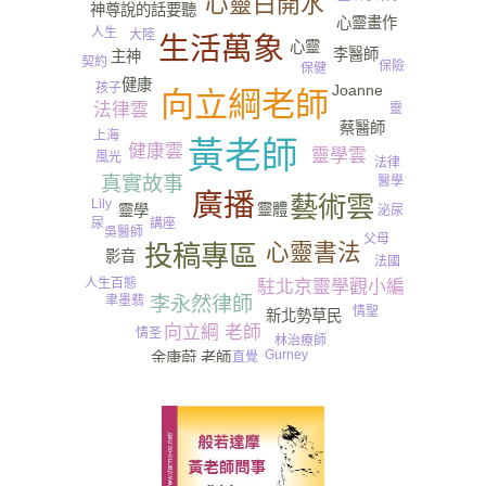
心靈白開水
神尊說的話要聽
心靈畫作
人生
大陸
生活萬象
心靈
李醫師
主神
契約
保險
保健
健康
孩子
Joanne
向立綱老師
法律雲
靈
蔡醫師
上海
黃老師
健康雲
靈學雲
風光
法律
真實故事
醫學
廣播
藝術雲
Lily
靈體
靈學
泌尿
講座
尿
吳醫師
父母
心靈書法
投稿專區
影音
法國
人生百態
駐北京靈學觀小編
李永然律師
聿墨翡
情聖
新北勢草民
向立綱 老師
情圣
林治療師
Gurney​
余康蔚 老師
直覺