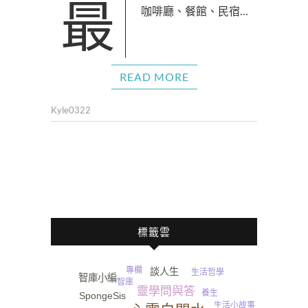
最近流行古宅翻新，變身
咖啡廳、餐館、民宿…
READ MORE
Kyle0322
標籤雲
專欄
談人生
生活哲學
智庫小編
智庫
靈學問與答
養生
SpongeSis
生活小故事