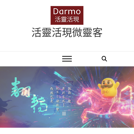
Skip
to
content
活靈活現微靈客