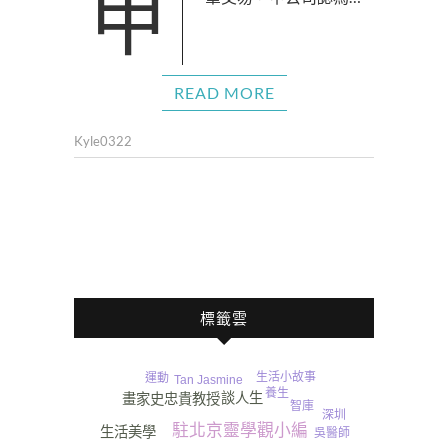
甲公司與乙公司要進行一
READ MORE
Kyle0322
標籤雲
生活小故事
運動
Tan Jasmine
養生
談人生
畫家史忠貴教授
智庫
深圳
駐北京靈學觀小編
生活美學
吳醫師