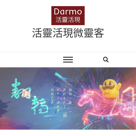
Skip
to
content
活靈活現微靈客