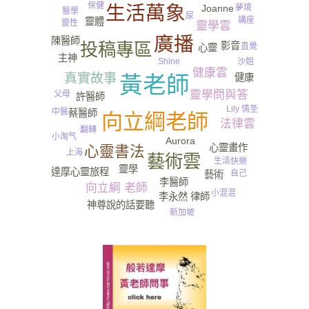
保健
生活萬象
Joanne
夢境
醫學
尿
講座
靈體
靈性
靈學雲
廣播
陳醫師
投稿專區
影音
直覺
心靈
主神
沙姐
Shine
健康雲
真實故事
健康
黃老師
靈學問與答
父母
許醫師
情圣
Lily
中醫
蔡醫師
向立綱老師
法律雲
翻轉
小淘气
Aurora
心靈畫作
心靈書法
上海
藝術雲
生活
快樂
靈學
達摩心靈旅程
自己
藝術
李醫師
向立綱 老師
小混混
李永然 律師
神尊說的話要聽
新加坡