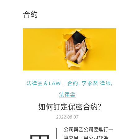
合約
法律雲＆LAW
合約
,
李永然 律師
,
法律雲
如何訂定保密合約?
2022-08-07
筆交易，甲公司認為…