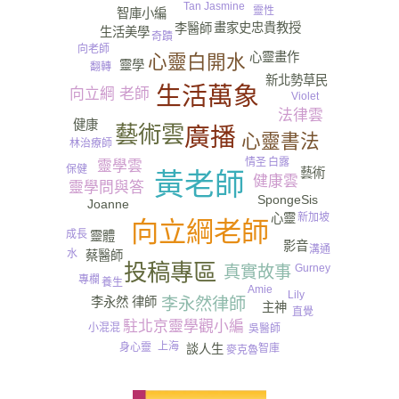
Tan Jasmine
靈性
智庫小編
畫家史忠貴教授
李醫師
生活美學
奇蹟
向老師
心靈畫作
心靈白開水
靈學
翻轉
新北勢草民
生活萬象
向立綱 老師
Violet
法律雲
健康
藝術雲
廣播
心靈書法
林治療師
情圣
白露
靈學雲
保健
藝術
黃老師
健康雲
靈學問與答
SpongeSis
Joanne
心靈
新加坡
向立綱老師
尿
成長
靈體
影音
溝通
水
蔡醫師
投稿專區
Gurney​
真實故事
專欄
養生
Amie
Lily
李永然律師
李永然 律師
主神
直覺
駐北京靈學觀小編
小混混
吳醫師
上海
身心靈
智庫
談人生
麥克魯