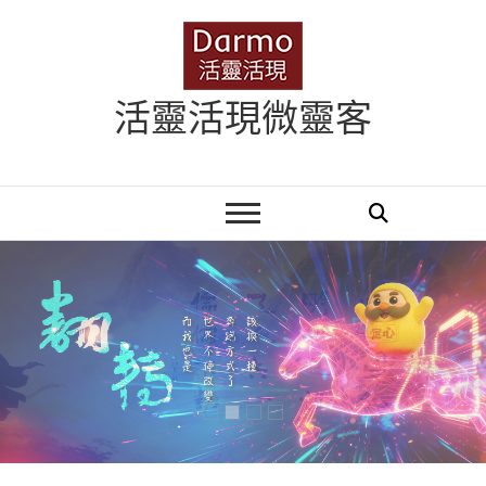
Skip
to
content
活靈活現微靈客