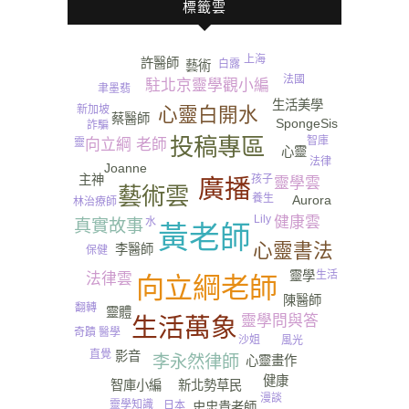
標籤雲
上海
許醫師
白露
藝術
法國
駐北京靈學觀小編
聿墨翡
生活美學
心靈白開水
新加坡
蔡醫師
SpongeSis
詐騙
投稿專區
智庫
靈
向立綱 老師
心靈
法律
Joanne
主神
孩子
廣播
靈學雲
藝術雲
養生
Aurora
林治療師
Lily
健康雲
水
真實故事
黃老師
心靈書法
李醫師
保健
生活
靈學
法律雲
向立綱老師
陳醫師
翻轉
靈體
靈學問與答
生活萬象
醫學
奇蹟
沙姐
風光
直覺
影音
李永然律師
心靈畫作
健康
新北勢草民
智庫小編
漫談
靈學知識
日本
史忠貴老師