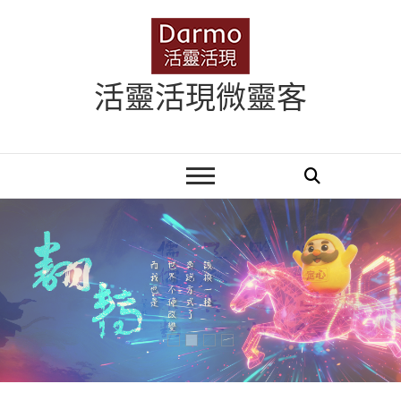
Skip
to
content
活靈活現微靈客