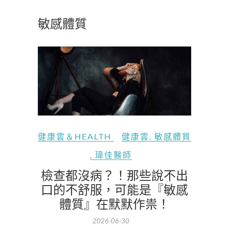
敏感體質
健康雲＆HEALTH
健康雲
,
敏感體質
,
瑋佳醫師
檢查都沒病？！那些說不出
口的不舒服，可能是『敏感
體質』在默默作祟！
2026-06-30