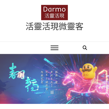
Skip
to
content
活靈活現微靈客