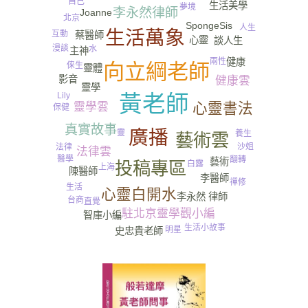
自己
生活美學
夢境
李永然律師
Joanne
北京
SpongeSis
人生
生活萬象
互動
蔡醫師
心靈
談人生
漫談
水
主神
兩性
健康
向立綱老師
俫生
靈體
影音
健康雲
靈學
Lily
黃老師
心靈書法
靈學雲
尿
保健
真實故事
廣播
靈
養生
藝術雲
沙姐
法律
法律雲
醫學
翻轉
藝術
投稿專區
白露
上海
陳醫師
李醫師
禪修
生活
心靈白開水
李永然 律師
台商
直覺
駐北京靈學觀小編
智庫小編
生活小故事
明星
史忠貴老師