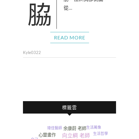
脇肋，位於胸部側面，
從…
READ MORE
Kyle0322
標籤雲
生活萬像
瑋佳醫師
余康蔚 老師
生活哲學
心靈畫作
向立綱 老師