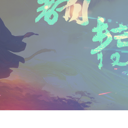
n
a
i
享
t
i
b
F
l
o
r
i
e
n
d
l
y