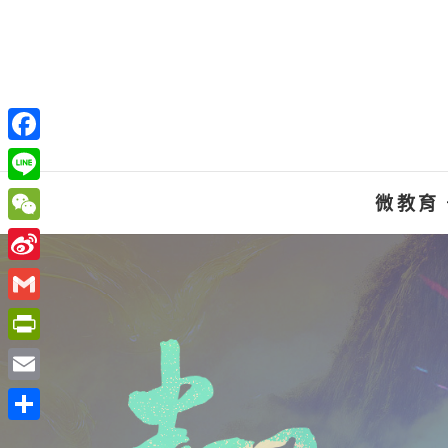
Skip
to
content
F
a
L
微教育
c
i
W
e
n
e
S
b
e
C
i
o
G
h
n
o
m
P
a
a
k
a
r
t
E
W
i
i
m
e
分
l