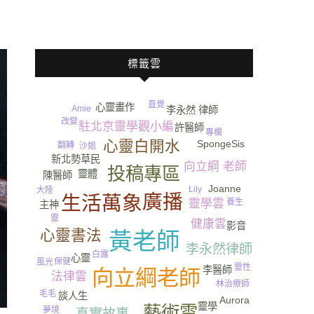
標籤雲
直覺
心靈畫作
Amie
李永然 律師
改變
駐北京靈學觀小編
許醫師
專欄
心靈白開水
SpongeSis
翻轉
沙姐
新北勢草民
向立綱 老師
投稿專區
靈體
陳醫師
Joanne
Lily
大陸
廣播
生活萬象
靈學雲
養生
主神
靈
健康雲
尿
影音
心靈書法
黃老師
李永然律師
白露
心靈
保健
風光
靈性
李醫師
向立綱老師
法律雲
林治療師
毛毛
談人生
Aurora
靈學
藝術雲
夢境
真實故事