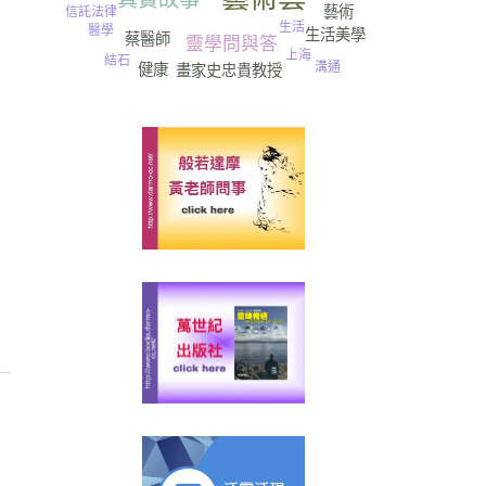
藝術
信託法律
生活
醫學
生活美學
蔡醫師
靈學問與答
上海
結石
溝通
健康
畫家史忠貴教授