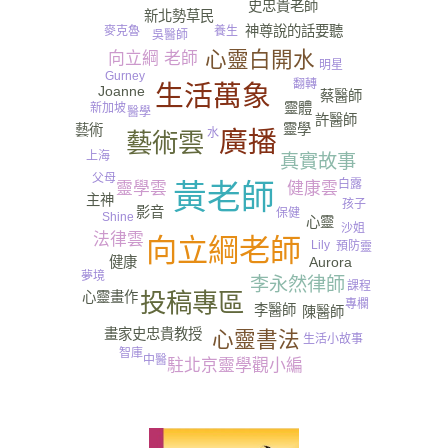
史忠貴老師
新北勢草民
神尊說的話要聽
麥克魯
養生
吳醫師
心靈白開水
向立綱 老師
明星
Gurney​
翻轉
生活萬象
Joanne
蔡醫師
靈體
新加坡
醫學
許醫師
靈學
藝術
水
廣播
藝術雲
尿
上海
真實故事
父母
白露
黃老師
健康雲
靈學雲
主神
孩子
影音
保健
Shine
心靈
沙姐
法律雲
向立綱老師
Lily
預防
靈
Aurora
健康
夢境
李永然律師
課程
投稿專區
心靈畫作
專欄
李醫師
陳醫師
畫家史忠貴教授
心靈書法
生活小故事
智庫
中醫
駐北京靈學觀小編