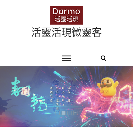
Skip
to
content
活靈活現微靈客